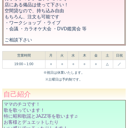
店にある備品は使って下さい！
空間貸なので、持ち込み自由
もちろん、注文も可能です
・ワークショップ ・ライブ
・会議 ・カラオケ大会 ・DVD鑑賞会 等
ご相談下さい
営業時間
月
火
水
木
金
土
日祝
19:00～1:00
○
○
○
○
○
△
／
※祝日は休業いたします。
※土曜日は予約制です。
自己紹介
ママのチコです！
歌を歌っています！
特に昭和歌謡とJAZZ等を歌います♫
お客様とデュエットしたり