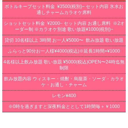
ボトルキープセット料金 ¥3500(税別)− セット内容 氷水お
通しチャームカラオケ席料
ショットセット料金 ¥2000− セット内容 お通し席料 ※2オ
ーダー制 ※カラオケ別途 歌い放題¥1000(税別)−
貸切 10名様以上 3時間 お一人¥5000〜 飲み放題 歌い放題
ふらっと90分お一人様¥4000(税込)※延長1時間+¥1000
4名様以上飲み放題 歌い放題 ¥5000(税込)OPEN〜24時迄無
制限
飲み放題内容 ウィスキー・焼酎・烏龍茶・ソーダ・カラオ
ケ・お通し・チャーム
レモン¥400
※0時を過ぎますと深夜料金ととして1時間毎＋￥1000